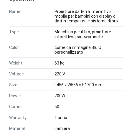
Name:
Proiettore da terra interattivo
mobile per bambini con display di
dati in tempo reale sistema di pro
Type:
Macchina per il tiro, proiettore
interattivo per pavimento
Color:
come da immagine,Blu,O
personalizzato
Weight:
63 kg
Voltage:
220 V
Size:
L456 x W555 x H1700 mm
Power:
700W
Games:
50
Warranty:
1 anno
Material:
Lamiera