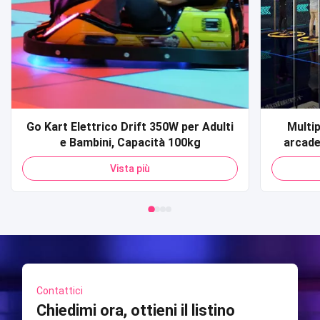
Go Kart Elettrico Drift 350W per Adulti
Multi
e Bambini, Capacità 100kg
arcade
Modu
Vista più
Unive
arcade
Stazione
Contattici
Chiedimi ora, ottieni il listino