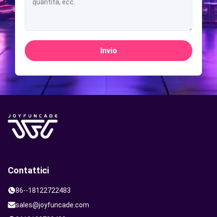
Invio
Contattici
86--18122722483
sales@joyfuncade.com