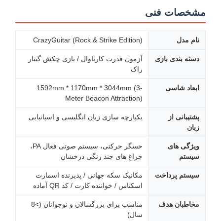
مشخصات فنی
نام مدل
CrazyGuitar (Rock & Strike Edition)
دسته بندی بازی
آزمون قدرت کارناوال / بازی چکش گیتار
راک
ابعاد شاسی
1592mm * 1170mm * 3044mm (3-
Meter Beacon Attraction)
پشتیبانی از
یکپارچه سازی زبان انگلیسی و اسپانیایی
زبان
ویژگی های
حسگر حرکتی، سیستم صوتی فعال PA،
سیستم
چراغ های چند رنگی درخشان
سیستم پرداخت
مکانیک سکه جهانی / پذیرنده اسمارت
اسکناس / خواننده کارت / کد QR آماده
مخاطبان هدف
مناسب برای بزرگسالان و نوجوانان (>8
سال)