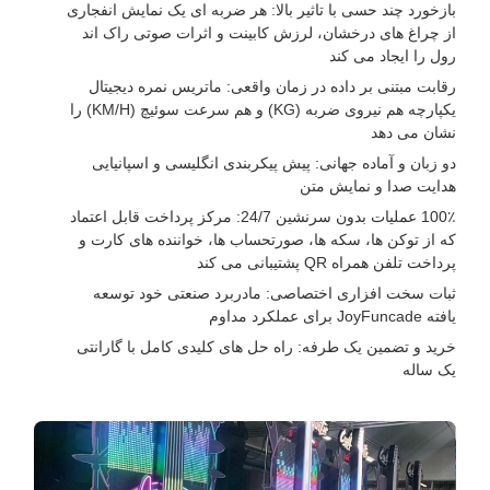
بازخورد چند حسی با تاثیر بالا: هر ضربه ای یک نمایش انفجاری
از چراغ های درخشان، لرزش کابینت و اثرات صوتی راک اند
رول را ایجاد می کند
رقابت مبتنی بر داده در زمان واقعی: ماتریس نمره دیجیتال
یکپارچه هم نیروی ضربه (KG) و هم سرعت سوئیچ (KM/H) را
نشان می دهد
دو زبان و آماده جهانی: پیش پیکربندی انگلیسی و اسپانیایی
هدایت صدا و نمایش متن
100٪ عملیات بدون سرنشین 24/7: مرکز پرداخت قابل اعتماد
که از توکن ها، سکه ها، صورتحساب ها، خواننده های کارت و
پرداخت تلفن همراه QR پشتیبانی می کند
ثبات سخت افزاری اختصاصی: مادربرد صنعتی خود توسعه
یافته JoyFuncade برای عملکرد مداوم
خرید و تضمین یک طرفه: راه حل های کلیدی کامل با گارانتی
یک ساله